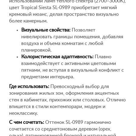
использовании ламп теплого спектра (2700–3000K),
цвет Tropical Siesta SL-0989 приобретает мягкий
кремовый нюанс, делая пространство визуально
более камерным.
Визуальные свойства:
Позволяет
нивелировать границы помещения, добавляя
воздуха и объема комнатам с любой
планировкой.
Колористическая адаптивность:
Плавно
взаимодействует с активными цветовыми
пятнами, не вступая в визуальный конфликт с
предметами интерьера.
Где использовать:
Превосходный выбор для
зонирования жилых зон, оформления акцентных
стен в кабинетах, прихожих или столовых. Отлично
впишется в стили контемпорари, модерн и
неоклассику.
С чем сочетать:
Оттенок SL-0989 гармонично
сочетается со среднетоновым деревом (орех,
ольха), патинированной бронзой и натуральной