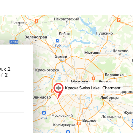
, с.2
ы"
2