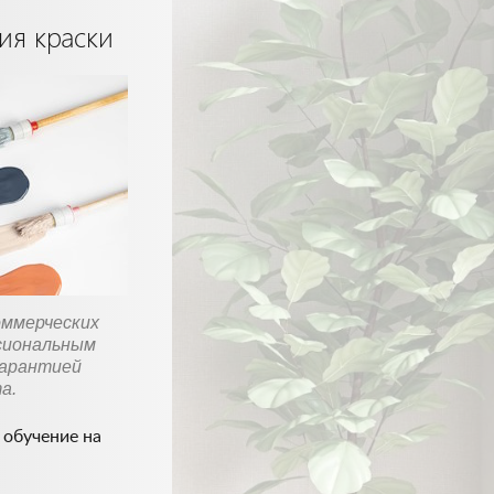
ия краски
оммерческих
сиональным
гарантией
а.
обучение на