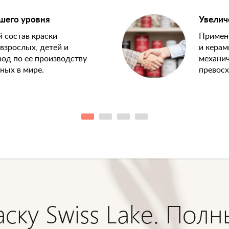
шего уровня
Увелич
 состав краски
Примене
взрослых, детей и
и керам
од по ее производству
механич
ных в мире.
превосх
аску Swiss Lake. Полн