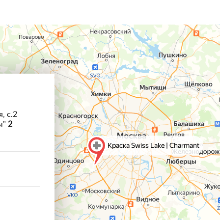
, с.2
ы"
2