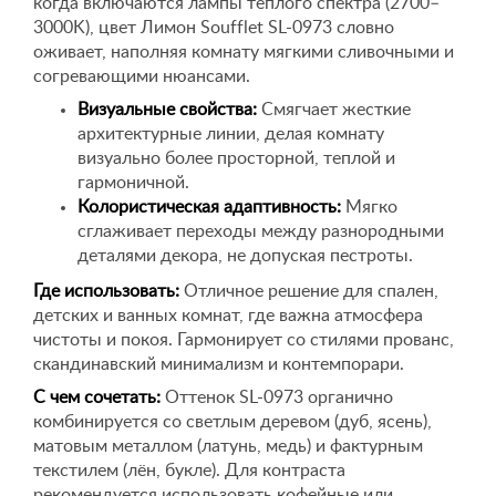
когда включаются лампы теплого спектра (2700–
3000K), цвет Лимон Soufflet SL-0973 словно
оживает, наполняя комнату мягкими сливочными и
согревающими нюансами.
Визуальные свойства:
Смягчает жесткие
архитектурные линии, делая комнату
визуально более просторной, теплой и
гармоничной.
Колористическая адаптивность:
Мягко
сглаживает переходы между разнородными
деталями декора, не допуская пестроты.
Где использовать:
Отличное решение для спален,
детских и ванных комнат, где важна атмосфера
чистоты и покоя. Гармонирует со стилями прованс,
скандинавский минимализм и контемпорари.
С чем сочетать:
Оттенок SL-0973 органично
комбинируется со светлым деревом (дуб, ясень),
матовым металлом (латунь, медь) и фактурным
текстилем (лён, букле). Для контраста
рекомендуется использовать кофейные или