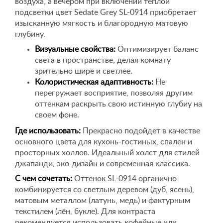
воздуха, а вечером при включении теплой
подсветки цвет Sedate Grey SL-0914 приобретает
изысканную мягкость и благородную матовую
глубину.
Визуальные свойства:
Оптимизирует баланс
света в пространстве, делая комнату
зрительно шире и светлее.
Колористическая адаптивность:
Не
перегружает восприятие, позволяя другим
оттенкам раскрыть свою истинную глубиу на
своем фоне.
Где использовать:
Прекрасно подойдет в качестве
основного цвета для кухонь-гостиных, спален и
просторных холлов. Идеальный холст для стилей
джапанди, эко-дизайн и современная классика.
С чем сочетать:
Оттенок SL-0914 органично
комбинируется со светлым деревом (дуб, ясень),
матовым металлом (латунь, медь) и фактурным
текстилем (лён, букле). Для контраста
рекомендуется использовать кофейные или