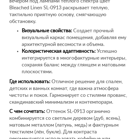
вечером под лампами теплого спектра цвет
Bleached Linen SL-0913 раскрывает теплую,
тактильно приятную основу, смягчающую
обстановку.
Визуальные свойства:
Создает прочный
визуальный каркас помещения, добавляя ему
архитектурной весомости и объема.
Колористическая адаптивность:
Успешно
интегрируется в многофактурные интерьеры,
сохраняя баланс между глянцем и матовыми
плоскостями.
Где использовать:
Отличное решение для спален,
детских и ванных комнат, где важна атмосфера
чистоты и покоя. Гармонирует со стилями прованс,
скандинавский минимализм и контемпорари.
С чем сочетать:
Оттенок SL-0913 органично
комбинируется со светлым деревом (дуб, ясень),
матовым металлом (латунь, медь) и фактурным
текстилем (лён, букле). Для контраста
рекомендуется использовать кофейные или