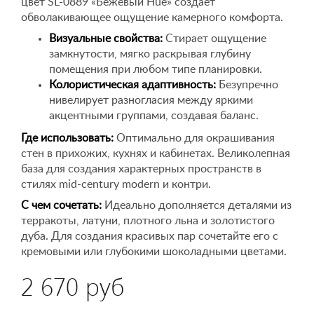
цвет SL-0889 «Бежевый Hue» создает
обволакивающее ощущение камерного комфорта.
Визуальные свойства:
Стирает ощущение
замкнутости, мягко раскрывая глубину
помещения при любом типе планировки.
Колористическая адаптивность:
Безупречно
нивелирует разногласия между яркими
акцентными группами, создавая баланс.
Где использовать:
Оптимально для окрашивания
стен в прихожих, кухнях и кабинетах. Великолепная
база для создания характерных пространств в
стилях mid-century modern и контри.
С чем сочетать:
Идеально дополняется деталями из
терракоты, латуни, плотного льна и золотистого
дуба. Для создания красивых пар сочетайте его с
кремовыми или глубокими шоколадными цветами.
2 670 руб