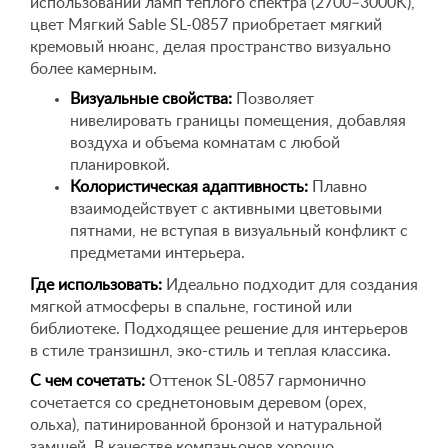
использовании ламп теплого спектра (2700–3000K),
цвет Мягкий Sable SL-0857 приобретает мягкий
кремовый нюанс, делая пространство визуально
более камерным.
Визуальные свойства:
Позволяет
нивелировать границы помещения, добавляя
воздуха и объема комнатам с любой
планировкой.
Колористическая адаптивность:
Плавно
взаимодействует с активными цветовыми
пятнами, не вступая в визуальный конфликт с
предметами интерьера.
Где использовать:
Идеально подходит для создания
мягкой атмосферы в спальне, гостиной или
библиотеке. Подходящее решение для интерьеров
в стиле транзишнл, эко-стиль и теплая классика.
С чем сочетать:
Оттенок SL-0857 гармонично
сочетается со среднетоновым деревом (орех,
ольха), патинированной бронзой и натуральной
замшей. В качестве компаньонов хорошо