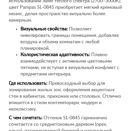
использовании ламп теплого спектра (2700–3000K),
цвет Pampas SL-0845 приобретает мягкий кремовый
нюанс, делая пространство визуально более
камерным.
Визуальные свойства:
Позволяет
нивелировать границы помещения, добавляя
воздуха и объема комнатам с любой
планировкой.
Колористическая адаптивность:
Плавно
взаимодействует с активными цветовыми
пятнами, не вступая в визуальный конфликт с
предметами интерьера.
Где использовать:
Превосходный выбор для
зонирования жилых зон, оформления акцентных
стен в кабинетах, прихожих или столовых. Отлично
впишется в стили контемпорари, модерн и
неоклассику.
С чем сочетать:
Оттенок SL-0845 гармонично
сочетается со среднетоновым деревом (орех,
ольха), патинированной бронзой и натуральной