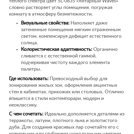
теплого спектра цвет SL-0835 «Янтарный Waves»
словно растворяет углы помещения, погружая
комнату в атмосферу безмятежности.
Визуальные свойства:
Наполняет даже
затененные помещения мягким отраженным
светом, компенсируя дефицит естественного
солнца.
Колористическая адаптивность:
Органично
сливается с естественной гаммой,
подчеркивая чистоту каждого элемента
палитры.
Где использовать:
Превосходный выбор для
зонирования жилых зон, оформления акцентных
стен в кабинетах, прихожих или столовых. Отлично
впишется в стили контемпорари, модерн и
неоклассику.
С чем сочетать:
Идеально дополняется деталями из
терракоты, латуни, плотного льна и золотистого
дуба. Для создания красивых пар сочетайте его с
кремовыми или глубокими шоколадными цветами.