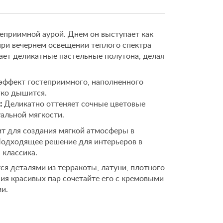
теприимной аурой. Днем он выступает как
при вечернем освещении теплого спектра
ает деликатные пастельные полутона, делая
эффект гостеприимного, наполненного
гко дышится.
:
Деликатно оттеняет сочные цветовые
уальной мягкости.
т для создания мягкой атмосферы в
 Подходящее решение для интерьеров в
 классика.
я деталями из терракоты, латуни, плотного
ния красивых пар сочетайте его с кремовыми
и.