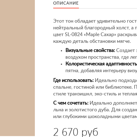
ОПИСАНИЕ
Этот тон обладает удивительно гос
нейтральный благородный холст, а 
цвет SL-0824 «Maple Сахар» раскрыв
каждую деталь обстановки мягче.
Визуальные свойства:
Создает 
воздухом пространства, где ле
Колористическая адаптивность
пятна, добавляя интерьеру виз
Где использовать:
Идеально подходи
спальне, гостиной или библиотеке.
стиле транзишнл, эко-стиль и теплая
С чем сочетать:
Идеально дополняетс
льна и золотистого дуба. Для созда
или глубокими шоколадными цветам
2 670 руб