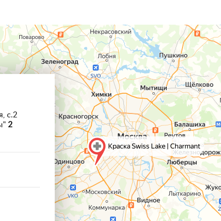
, с.2
ы"
2