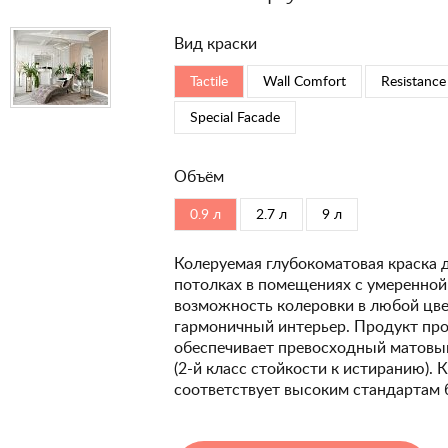
Вид краски
Tactile
Wall Comfort
Resistance
Special Faсade
Объём
0.9 л
2.7 л
9 л
Колеруемая глубокоматовая краска 
потолках в помещениях с умеренной
возможность колеровки в любой цвет
гармоничный интерьер. Продукт про
обеспечивает превосходный матовый
(2-й класс стойкости к истиранию). 
соответствует высоким стандартам 