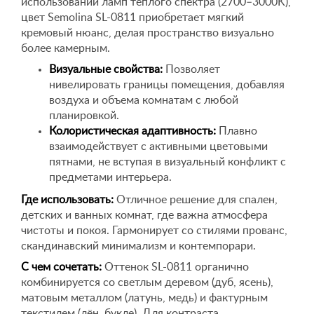
использовании ламп теплого спектра (2700–3000K),
цвет Semolina SL-0811 приобретает мягкий
кремовый нюанс, делая пространство визуально
более камерным.
Визуальные свойства:
Позволяет
нивелировать границы помещения, добавляя
воздуха и объема комнатам с любой
планировкой.
Колористическая адаптивность:
Плавно
взаимодействует с активными цветовыми
пятнами, не вступая в визуальный конфликт с
предметами интерьера.
Где использовать:
Отличное решение для спален,
детских и ванных комнат, где важна атмосфера
чистоты и покоя. Гармонирует со стилями прованс,
скандинавский минимализм и контемпорари.
С чем сочетать:
Оттенок SL-0811 органично
комбинируется со светлым деревом (дуб, ясень),
матовым металлом (латунь, медь) и фактурным
текстилем (лён, букле). Для контраста