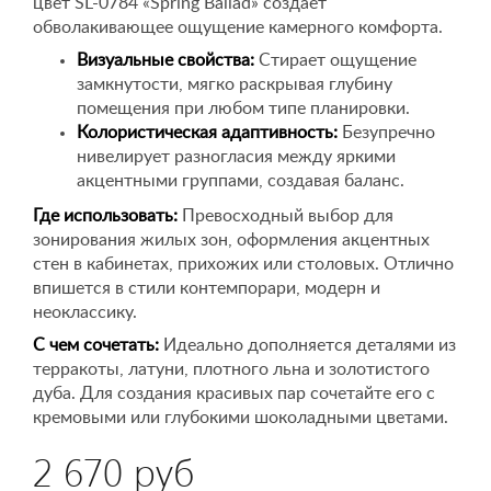
цвет SL-0784 «Spring Ballad» создает
обволакивающее ощущение камерного комфорта.
Визуальные свойства:
Стирает ощущение
замкнутости, мягко раскрывая глубину
помещения при любом типе планировки.
Колористическая адаптивность:
Безупречно
нивелирует разногласия между яркими
акцентными группами, создавая баланс.
Где использовать:
Превосходный выбор для
зонирования жилых зон, оформления акцентных
стен в кабинетах, прихожих или столовых. Отлично
впишется в стили контемпорари, модерн и
неоклассику.
С чем сочетать:
Идеально дополняется деталями из
терракоты, латуни, плотного льна и золотистого
дуба. Для создания красивых пар сочетайте его с
кремовыми или глубокими шоколадными цветами.
2 670 руб