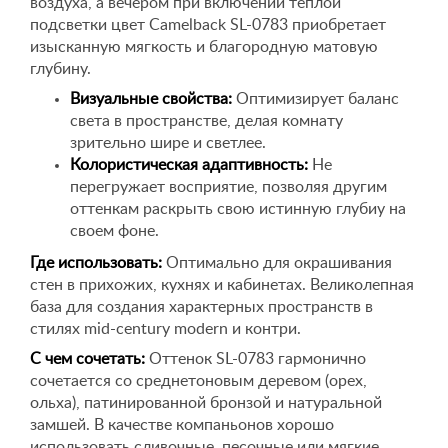
воздуха, а вечером при включении теплой
подсветки цвет Camelback SL-0783 приобретает
изысканную мягкость и благородную матовую
глубину.
Визуальные свойства:
Оптимизирует баланс
света в пространстве, делая комнату
зрительно шире и светлее.
Колористическая адаптивность:
Не
перегружает восприятие, позволяя другим
оттенкам раскрыть свою истинную глубиу на
своем фоне.
Где использовать:
Оптимально для окрашивания
стен в прихожих, кухнях и кабинетах. Великолепная
база для создания характерных пространств в
стилях mid-century modern и контри.
С чем сочетать:
Оттенок SL-0783 гармонично
сочетается со среднетоновым деревом (орех,
ольха), патинированной бронзой и натуральной
замшей. В качестве компаньонов хорошо
использовать сливочные, песочные или мягкие