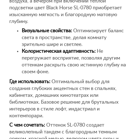
воздуха, а вечером при включении теплой
подсветки цвет Black Horse SL-0780 приобретает
изысканную мягкость и благородную матовую
глубину.
Визуальные свойства:
Оптимизирует баланс
света в пространстве, делая комнату
зрительно шире и светлее.
Колористическая адаптивность:
Не
перегружает восприятие, позволяя другим
оттенкам раскрыть свою истинную глубиу на
своем фоне.
Где использовать:
Оптимальный выбор для
создания глубоких акцентных стен в спальнях,
кабинетах, домашних кинотеатрах или
библиотеках. Базовое решение для брутальных
интерьеров в стиле лофт, индастриал и
контемпорари.
С чем сочетать:
Оттенок SL-0780 создает
великолепный тандем с благородным темным
орехом, красной медью, велюром цвета охры и