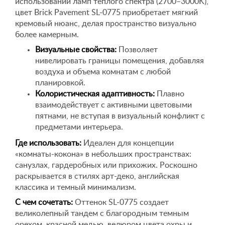
использовании ламп теплого спектра (2700–3000K),
цвет Brick Pavement SL-0775 приобретает мягкий
кремовый нюанс, делая пространство визуально
более камерным.
Визуальные свойства:
Позволяет
нивелировать границы помещения, добавляя
воздуха и объема комнатам с любой
планировкой.
Колористическая адаптивность:
Плавно
взаимодействует с активными цветовыми
пятнами, не вступая в визуальный конфликт с
предметами интерьера.
Где использовать:
Идеален для концепции
«комнаты-кокона» в небольших пространствах:
санузлах, гардеробных или прихожих. Роскошно
раскрывается в стилях арт-деко, английская
классика и темный минимализм.
С чем сочетать:
Оттенок SL-0775 создает
великолепный тандем с благородным темным
орехом, красной медью, велюром цвета охры и