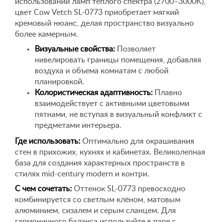
использовании ламп теплого спектра (2700–3000K),
цвет Cow Vetch SL-0773 приобретает мягкий
кремовый нюанс, делая пространство визуально
более камерным.
Визуальные свойства:
Позволяет
нивелировать границы помещения, добавляя
воздуха и объема комнатам с любой
планировкой.
Колористическая адаптивность:
Плавно
взаимодействует с активными цветовыми
пятнами, не вступая в визуальный конфликт с
предметами интерьера.
Где использовать:
Оптимально для окрашивания
стен в прихожих, кухнях и кабинетах. Великолепная
база для создания характерных пространств в
стилях mid-century modern и контри.
С чем сочетать:
Оттенок SL-0773 превосходно
комбинируется со светлым клёном, матовым
алюминием, сизалем и серым сланцем. Для
гармоничного баланса используйте в паре с