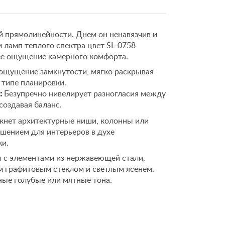
й прямолинейности. Днем он ненавязчив и
м ламп теплого спектра цвет SL-0758
ее ощущение камерного комфорта.
ощущение замкнутости, мягко раскрывая
типе планировки.
:
Безупречно нивелирует разногласия между
создавая баланс.
кнет архитектурные ниши, колонны или
шением для интерьеров в духе
ки.
 с элементами из нержавеющей стали,
 графитовым стеклом и светлым ясенем.
ные голубые или мятные тона.