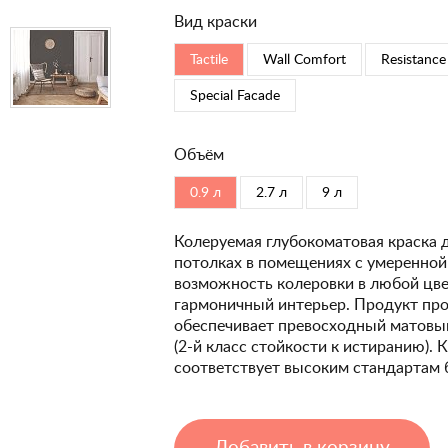
Вид краски
Tactile
Wall Comfort
Resistance
Special Faсade
Объём
0.9 л
2.7 л
9 л
Колеруемая глубокоматовая краска 
потолках в помещениях с умеренной
возможность колеровки в любой цвет
гармоничный интерьер. Продукт про
обеспечивает превосходный матовый
(2-й класс стойкости к истиранию). 
соответствует высоким стандартам 