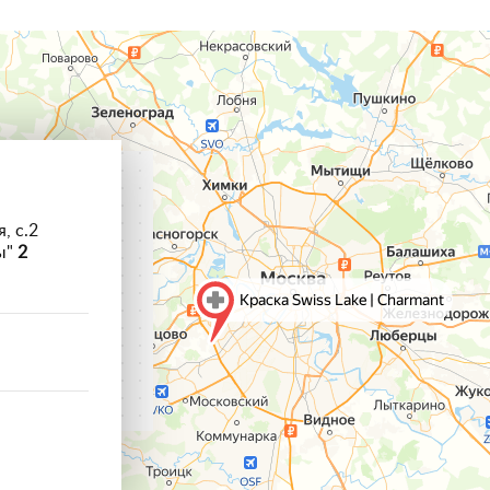
, с.2
ы"
2