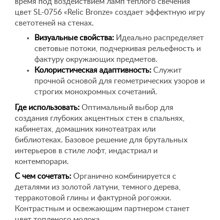
время под воздействием ламп теплого свечения
цвет SL-0756 «Relic Bronze» создает эффектную игру
светотеней на стенах.
Визуальные свойства:
Идеально распределяет
световые потоки, подчеркивая рельефность и
фактуру окружающих предметов.
Колористическая адаптивность:
Служит
прочной основой для геометрических узоров и
строгих монохромных сочетаний.
Где использовать:
Оптимальный выбор для
создания глубоких акцентных стен в спальнях,
кабинетах, домашних кинотеатрах или
библиотеках. Базовое решение для брутальных
интерьеров в стиле лофт, индастриал и
контемпорари.
С чем сочетать:
Органично комбинируется с
деталями из золотой латуни, темного дерева,
терракотовой глины и фактурной рогожки.
Контрастным и освежающим партнером станет
цвет топленого молока.