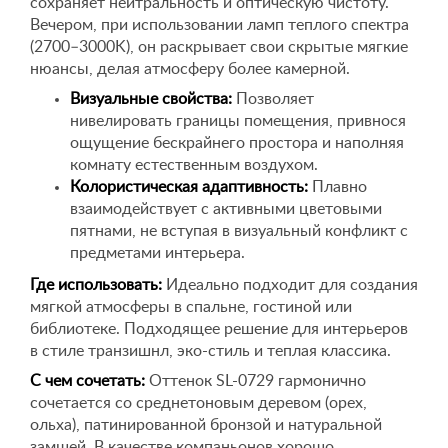
сохраняет нейтральность и оптическую чистоту.
Вечером, при использовании ламп теплого спектра
(2700–3000K), он раскрывает свои скрытые мягкие
нюансы, делая атмосферу более камерной.
Визуальные свойства:
Позволяет
нивелировать границы помещения, привнося
ощущение бескрайнего простора и наполняя
комнату естественным воздухом.
Колористическая адаптивность:
Плавно
взаимодействует с активными цветовыми
пятнами, не вступая в визуальный конфликт с
предметами интерьера.
Где использовать:
Идеально подходит для создания
мягкой атмосферы в спальне, гостиной или
библиотеке. Подходящее решение для интерьеров
в стиле транзишнл, эко-стиль и теплая классика.
С чем сочетать:
Оттенок SL-0729 гармонично
сочетается со среднетоновым деревом (орех,
ольха), патинированной бронзой и натуральной
замшей. В качестве компаньонов хорошо