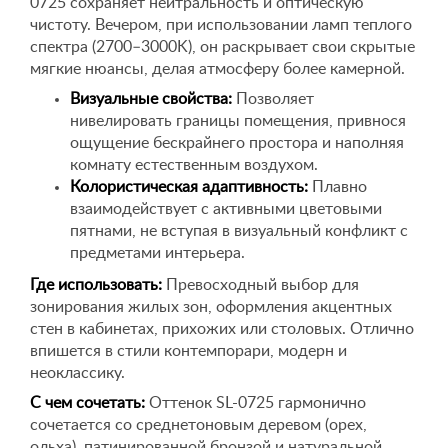
0725 сохраняет нейтральность и оптическую
чистоту. Вечером, при использовании ламп теплого
спектра (2700–3000K), он раскрывает свои скрытые
мягкие нюансы, делая атмосферу более камерной.
Визуальные свойства:
Позволяет
нивелировать границы помещения, привнося
ощущение бескрайнего простора и наполняя
комнату естественным воздухом.
Колористическая адаптивность:
Плавно
взаимодействует с активными цветовыми
пятнами, не вступая в визуальный конфликт с
предметами интерьера.
Где использовать:
Превосходный выбор для
зонирования жилых зон, оформления акцентных
стен в кабинетах, прихожих или столовых. Отлично
впишется в стили контемпорари, модерн и
неоклассику.
С чем сочетать:
Оттенок SL-0725 гармонично
сочетается со среднетоновым деревом (орех,
ольха), патинированной бронзой и натуральной