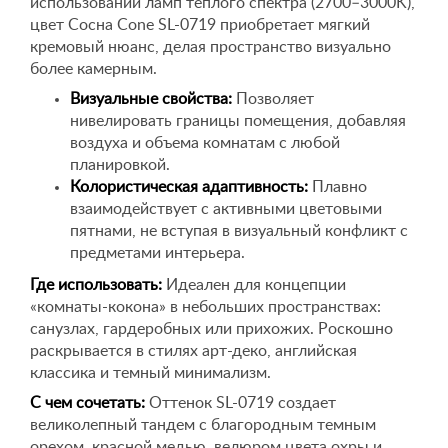
использовании ламп теплого спектра (2700–3000K),
цвет Сосна Cone SL-0719 приобретает мягкий
кремовый нюанс, делая пространство визуально
более камерным.
Визуальные свойства:
Позволяет
нивелировать границы помещения, добавляя
воздуха и объема комнатам с любой
планировкой.
Колористическая адаптивность:
Плавно
взаимодействует с активными цветовыми
пятнами, не вступая в визуальный конфликт с
предметами интерьера.
Где использовать:
Идеален для концепции
«комнаты-кокона» в небольших пространствах:
санузлах, гардеробных или прихожих. Роскошно
раскрывается в стилях арт-деко, английская
классика и темный минимализм.
С чем сочетать:
Оттенок SL-0719 создает
великолепный тандем с благородным темным
орехом, красной медью, велюром цвета охры и