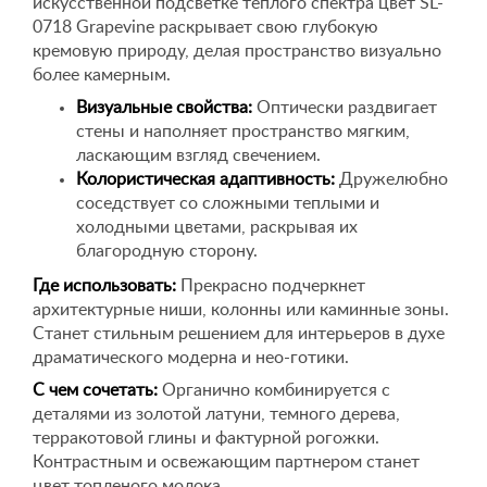
искусственной подсветке теплого спектра цвет SL-
0718 Grapevine раскрывает свою глубокую
кремовую природу, делая пространство визуально
более камерным.
Визуальные свойства:
Оптически раздвигает
стены и наполняет пространство мягким,
ласкающим взгляд свечением.
Колористическая адаптивность:
Дружелюбно
соседствует со сложными теплыми и
холодными цветами, раскрывая их
благородную сторону.
Где использовать:
Прекрасно подчеркнет
архитектурные ниши, колонны или каминные зоны.
Станет стильным решением для интерьеров в духе
драматического модерна и нео-готики.
С чем сочетать:
Органично комбинируется с
деталями из золотой латуни, темного дерева,
терракотовой глины и фактурной рогожки.
Контрастным и освежающим партнером станет
цвет топленого молока.