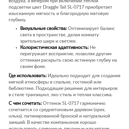
воздуха, а вечером при включении теплой
подсветки цвет Draggle Tail SL-0717 приобретает
изысканную мягкость и благородную матовую
глубину.
Визуальные свойства:
Оптимизирует баланс
света в пространстве, делая комнату
зрительно шире и светлее.
Колористическая адаптивность:
Не
перегружает восприятие, позволяя другим
оттенкам раскрыть свою истинную глубиу на
своем фоне.
Где использовать:
Идеально подходит для создания
мягкой атмосферы в спальне, гостиной или
библиотеке. Подходящее решение для интерьеров
в стиле транзишнл, эко-стиль и теплая классика.
С чем сочетать:
Оттенок SL-0717 гармонично
сочетается со среднетоновым деревом (орех,
ольха), патинированной бронзой и натуральной
замшей. В качестве компаньонов хорошо
использовать сливочные, песочные или мягкие