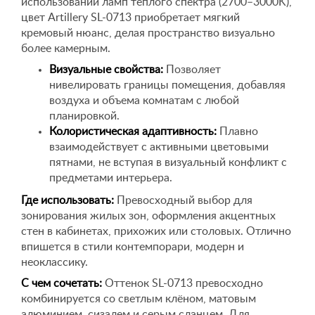
использовании ламп теплого спектра (2700–3000K),
цвет Artillery SL-0713 приобретает мягкий
кремовый нюанс, делая пространство визуально
более камерным.
Визуальные свойства:
Позволяет
нивелировать границы помещения, добавляя
воздуха и объема комнатам с любой
планировкой.
Колористическая адаптивность:
Плавно
взаимодействует с активными цветовыми
пятнами, не вступая в визуальный конфликт с
предметами интерьера.
Где использовать:
Превосходный выбор для
зонирования жилых зон, оформления акцентных
стен в кабинетах, прихожих или столовых. Отлично
впишется в стили контемпорари, модерн и
неоклассику.
С чем сочетать:
Оттенок SL-0713 превосходно
комбинируется со светлым клёном, матовым
алюминием, сизалем и серым сланцем. Для