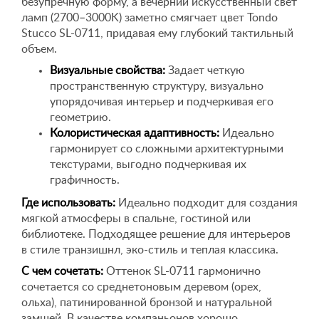
безупречную форму, а вечерний искусственный свет
ламп (2700–3000K) заметно смягчает цвет Tondo
Stucco SL-0711, придавая ему глубокий тактильный
объем.
Визуальные свойства:
Задает четкую
пространственную структуру, визуально
упорядочивая интерьер и подчеркивая его
геометрию.
Колористическая адаптивность:
Идеально
гармонирует со сложными архитектурными
текстурами, выгодно подчеркивая их
графичность.
Где использовать:
Идеально подходит для создания
мягкой атмосферы в спальне, гостиной или
библиотеке. Подходящее решение для интерьеров
в стиле транзишнл, эко-стиль и теплая классика.
С чем сочетать:
Оттенок SL-0711 гармонично
сочетается со среднетоновым деревом (орех,
ольха), патинированной бронзой и натуральной
замшей. В качестве компаньонов хорошо