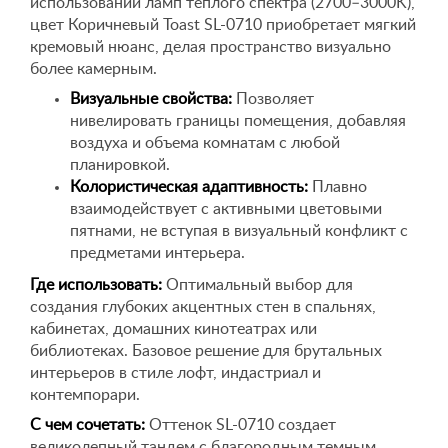
использовании ламп теплого спектра (2700–3000K),
цвет Коричневый Toast SL-0710 приобретает мягкий
кремовый нюанс, делая пространство визуально
более камерным.
Визуальные свойства:
Позволяет
нивелировать границы помещения, добавляя
воздуха и объема комнатам с любой
планировкой.
Колористическая адаптивность:
Плавно
взаимодействует с активными цветовыми
пятнами, не вступая в визуальный конфликт с
предметами интерьера.
Где использовать:
Оптимальный выбор для
создания глубоких акцентных стен в спальнях,
кабинетах, домашних кинотеатрах или
библиотеках. Базовое решение для брутальных
интерьеров в стиле лофт, индастриал и
контемпорари.
С чем сочетать:
Оттенок SL-0710 создает
великолепный тандем с благородным темным