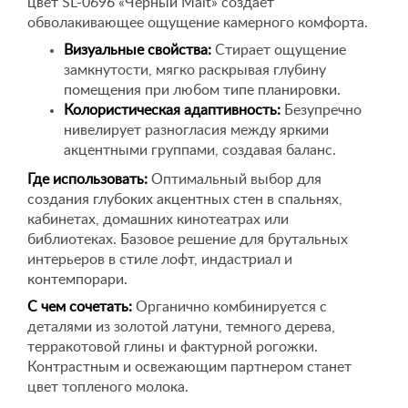
цвет SL-0696 «Черный Malt» создает
обволакивающее ощущение камерного комфорта.
Визуальные свойства:
Стирает ощущение
замкнутости, мягко раскрывая глубину
помещения при любом типе планировки.
Колористическая адаптивность:
Безупречно
нивелирует разногласия между яркими
акцентными группами, создавая баланс.
Где использовать:
Оптимальный выбор для
создания глубоких акцентных стен в спальнях,
кабинетах, домашних кинотеатрах или
библиотеках. Базовое решение для брутальных
интерьеров в стиле лофт, индастриал и
контемпорари.
С чем сочетать:
Органично комбинируется с
деталями из золотой латуни, темного дерева,
терракотовой глины и фактурной рогожки.
Контрастным и освежающим партнером станет
цвет топленого молока.