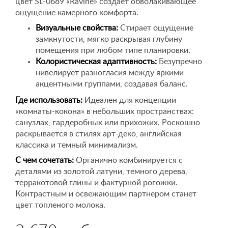
цвет SL-0689 «Ravine» создает обволакивающее
ощущение камерного комфорта.
Визуальные свойства:
Стирает ощущение
замкнутости, мягко раскрывая глубину
помещения при любом типе планировки.
Колористическая адаптивность:
Безупречно
нивелирует разногласия между яркими
акцентными группами, создавая баланс.
Где использовать:
Идеален для концепции
«комнаты-кокона» в небольших пространствах:
санузлах, гардеробных или прихожих. Роскошно
раскрывается в стилях арт-деко, английская
классика и темный минимализм.
С чем сочетать:
Органично комбинируется с
деталями из золотой латуни, темного дерева,
терракотовой глины и фактурной рогожки.
Контрастным и освежающим партнером станет
цвет топленого молока.