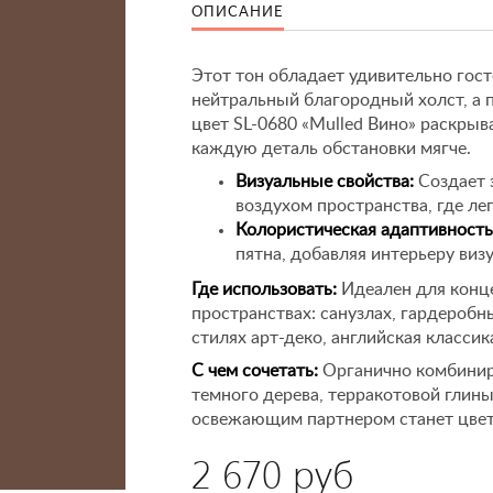
ОПИСАНИЕ
Этот тон обладает удивительно гос
нейтральный благородный холст, а 
цвет SL-0680 «Mulled Вино» раскрыв
каждую деталь обстановки мягче.
Визуальные свойства:
Создает 
воздухом пространства, где ле
Колористическая адаптивность
пятна, добавляя интерьеру виз
Где использовать:
Идеален для конц
пространствах: санузлах, гардероб
стилях арт-деко, английская класси
С чем сочетать:
Органично комбиниру
темного дерева, терракотовой глин
освежающим партнером станет цвет
2 670 руб