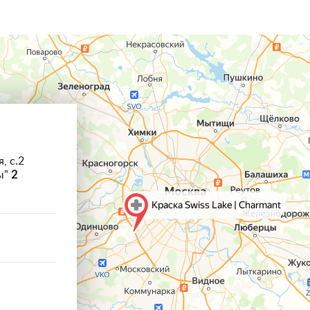
, с.2
ы"
2