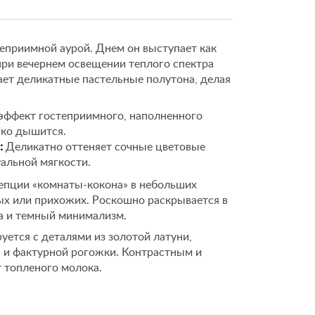
теприимной аурой. Днем он выступает как
при вечернем освещении теплого спектра
ает деликатные пастельные полутона, делая
эффект гостеприимного, наполненного
гко дышится.
:
Деликатно оттеняет сочные цветовые
уальной мягкости.
епции «комнаты-кокона» в небольших
ных или прихожих. Роскошно раскрывается в
ка и темный минимализм.
ется с деталями из золотой латуни,
ы и фактурной рогожки. Контрастным и
 топленого молока.