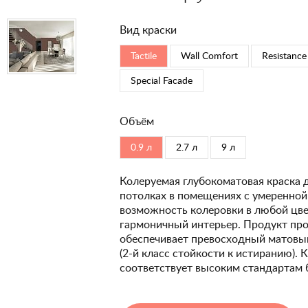
Вид краски
Tactile
Wall Comfort
Resistance
Special Faсade
Объём
0.9 л
2.7 л
9 л
Колеруемая глубокоматовая краска 
потолках в помещениях с умеренной
возможность колеровки в любой цвет
гармоничный интерьер. Продукт про
обеспечивает превосходный матовый
(2-й класс стойкости к истиранию). 
соответствует высоким стандартам 