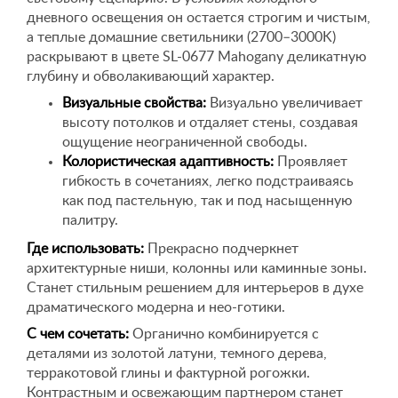
дневного освещения он остается строгим и чистым,
а теплые домашние светильники (2700–3000K)
раскрывают в цвете SL-0677 Mahogany деликатную
глубину и обволакивающий характер.
Визуальные свойства:
Визуально увеличивает
высоту потолков и отдаляет стены, создавая
ощущение неограниченной свободы.
Колористическая адаптивность:
Проявляет
гибкость в сочетаниях, легко подстраиваясь
как под пастельную, так и под насыщенную
палитру.
Где использовать:
Прекрасно подчеркнет
архитектурные ниши, колонны или каминные зоны.
Станет стильным решением для интерьеров в духе
драматического модерна и нео-готики.
С чем сочетать:
Органично комбинируется с
деталями из золотой латуни, темного дерева,
терракотовой глины и фактурной рогожки.
Контрастным и освежающим партнером станет