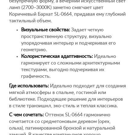
безупречную форму, а вечерний искусственный свет
ламп (2700–3000K) заметно смягчает цвет
Коричневый Бархат SL-0664, придавая ему глубокий
тактильный объем.
Визуальные свойства:
Задает четкую
пространственную структуру, визуально
упорядочивая интерьер и подчеркивая его
геометрию.
Колористическая адаптивность:
Идеально
гармонирует со сложными архитектурными
текстурами, выгодно подчеркивая их
графичность.
Где использовать:
Идеально подходит для создания
мягкой атмосферы в спальне, гостиной или
библиотеке. Подходящее решение для интерьеров
в стиле транзишнл, эко-стиль и теплая классика.
С чем сочетать:
Оттенок SL-0664 гармонично
сочетается со среднетоновым деревом (орех,
ольха), патинированной бронзой и натуральной
замшей. В качестве компаньонов хорошо