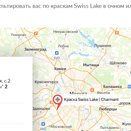
льтировать вас по краскам Swiss Lake в очном
, с.2
ы"
2