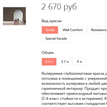
2 670 руб
Вид краски
Tactile
Wall Comfort
Resistance
Special Faсade
Объём
0.9 л
2.7 л
9 л
Колеруемая глубокоматовая краска 
потолках в помещениях с умеренной
возможность колеровки в любой цвет
гармоничный интерьер. Продукт про
обеспечивает превосходный матовый
(2-й класс стойкости к истиранию). 
соответствует высоким стандартам 