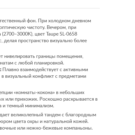
естественный фон. При холодном дневном
 оптическую чистоту. Вечером, при
 (2700–3000K), цвет Taupe SL-0658
, делая пространство визуально более
т нивелировать границы помещения,
мнатам с любой планировкой.
:
Плавно взаимодействует с активными
я в визуальный конфликт с предметами
епции «комнаты-кокона» в небольших
ных или прихожих. Роскошно раскрывается в
ка и темный минимализм.
здает великолепный тандем с благородным
юром цвета охры и натуральной кожей.
ливочные или нежно-бежевые компаньоны.