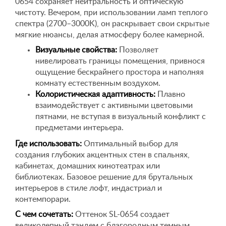
0654 сохраняет нейтральность и оптическую
чистоту. Вечером, при использовании ламп теплого
спектра (2700–3000K), он раскрывает свои скрытые
мягкие нюансы, делая атмосферу более камерной.
Визуальные свойства:
Позволяет
нивелировать границы помещения, привнося
ощущение бескрайнего простора и наполняя
комнату естественным воздухом.
Колористическая адаптивность:
Плавно
взаимодействует с активными цветовыми
пятнами, не вступая в визуальный конфликт с
предметами интерьера.
Где использовать:
Оптимальный выбор для
создания глубоких акцентных стен в спальнях,
кабинетах, домашних кинотеатрах или
библиотеках. Базовое решение для брутальных
интерьеров в стиле лофт, индастриал и
контемпорари.
С чем сочетать:
Оттенок SL-0654 создает
великолепный тандем с благородным темным