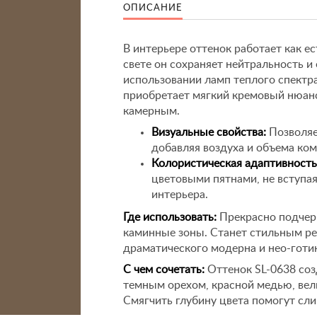
ОПИСАНИЕ
В интерьере оттенок работает как 
свете он сохраняет нейтральность и
использовании ламп теплого спектра
приобретает мягкий кремовый нюанс
камерным.
Визуальные свойства:
Позволяе
добавляя воздуха и объема ко
Колористическая адаптивность
цветовыми пятнами, не вступа
интерьера.
Где использовать:
Прекрасно подчер
каминные зоны. Станет стильным ре
драматического модерна и нео-готи
С чем сочетать:
Оттенок SL-0638 со
темным орехом, красной медью, вел
Смягчить глубину цвета помогут с