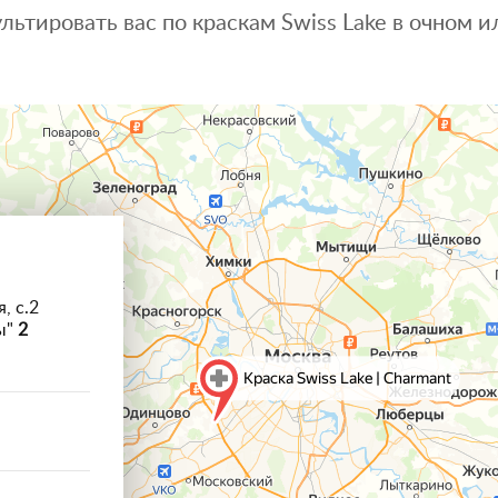
льтировать вас по краскам Swiss Lake в очном
, с.2
ы"
2