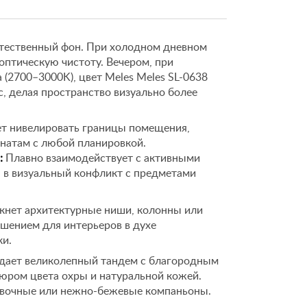
естественный фон. При холодном дневном
 оптическую чистоту. Вечером, при
 (2700–3000K), цвет Meles Meles SL-0638
, делая пространство визуально более
т нивелировать границы помещения,
мнатам с любой планировкой.
:
Плавно взаимодействует с активными
я в визуальный конфликт с предметами
кнет архитектурные ниши, колонны или
шением для интерьеров в духе
ки.
здает великолепный тандем с благородным
юром цвета охры и натуральной кожей.
ливочные или нежно-бежевые компаньоны.