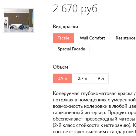
2 670 руб
Вид краски
Tactile
Wall Comfort
Resistance
Special Faсade
Объём
0.9 л
2.7 л
9 л
Колеруемая глубокоматовая краска 
потолках в помещениях с умеренной
возможность колеровки в любой цвет
гармоничный интерьер. Продукт про
обеспечивает превосходный матовый
(2-й класс стойкости к истиранию). 
соответствует высоким стандартам 