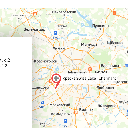
, с.2
ы"
2