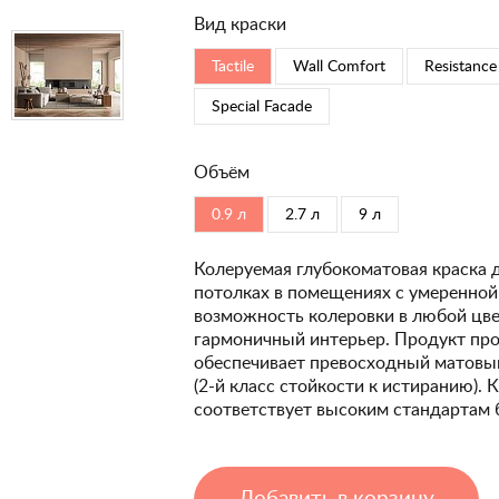
Вид краски
Tactile
Wall Comfort
Resistance
Special Faсade
Объём
0.9 л
2.7 л
9 л
Колеруемая глубокоматовая краска 
потолках в помещениях с умеренной
возможность колеровки в любой цвет
гармоничный интерьер. Продукт про
обеспечивает превосходный матовый
(2-й класс стойкости к истиранию). 
соответствует высоким стандартам 