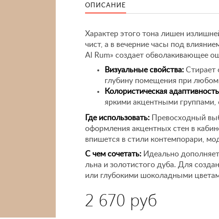
ОПИСАНИЕ
Характер этого тона лишен излишне
чист, а в вечерние часы под влияние
Al Rum» создает обволакивающее о
Визуальные свойства:
Стирает 
глубину помещения при любом 
Колористическая адаптивность
яркими акцентными группами, 
Где использовать:
Превосходный выб
оформления акцентных стен в кабин
впишется в стили контемпорари, мод
С чем сочетать:
Идеально дополняетс
льна и золотистого дуба. Для созда
или глубокими шоколадными цветам
2 670 руб