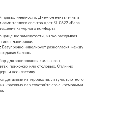
й прямолинейности. Днем он ненавязчив и
м ламп теплого спектра цвет SL-0622 «Baba
щущение камерного комфорта.
ощущение замкнутости, мягко раскрывая
типе планировки.
:
Безупречно нивелирует разногласия между
создавая баланс.
ор для зонирования жилых зон,
етах, прихожих или столовых. Отлично
ерн и неоклассику.
я деталями из терракоты, латуни, плотного
ния красивых пар сочетайте его с кремовыми
и.