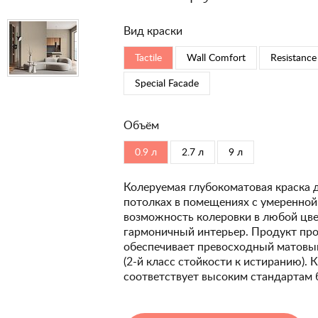
Вид краски
Tactile
Wall Comfort
Resistance
Special Faсade
Объём
0.9 л
2.7 л
9 л
Колеруемая глубокоматовая краска 
потолках в помещениях с умеренной
возможность колеровки в любой цвет
гармоничный интерьер. Продукт про
обеспечивает превосходный матовый
(2-й класс стойкости к истиранию). 
соответствует высоким стандартам 