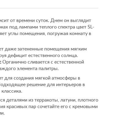
исит от времени суток. Днем он выглядит
рках под лампами теплого спектра цвет SL-
ряет углы помещения, погружая комнату в
т даже затененные помещения мягким
уя дефицит естественного солнца.
:
Органично сливается с естественной
каждого элемента палитры.
т для создания мягкой атмосферы в
 Подходящее решение для интерьеров в
 классика.
я деталями из терракоты, латуни, плотного
ния красивых пар сочетайте его с кремовыми
и.