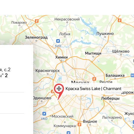
, с.2
ы"
2