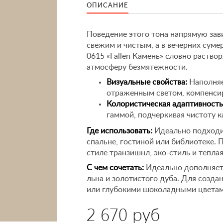
ОПИСАНИЕ
Поведение этого тона напрямую зав
свежим и чистым, а в вечерних суме
0615 «Fallen Камень» словно раство
атмосферу безмятежности.
Визуальные свойства:
Наполняе
отраженным светом, компенсир
Колористическая адаптивность
гаммой, подчеркивая чистоту 
Где использовать:
Идеально подходи
спальне, гостиной или библиотеке.
стиле транзишнл, эко-стиль и теплая
С чем сочетать:
Идеально дополняетс
льна и золотистого дуба. Для созда
или глубокими шоколадными цветам
2 670 руб