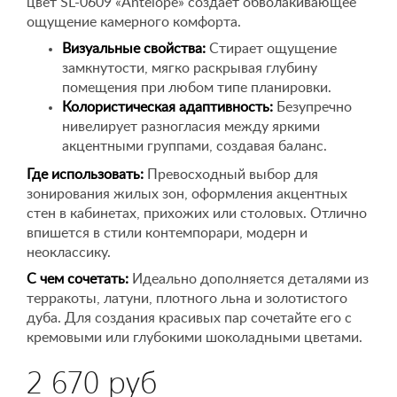
цвет SL-0609 «Antelope» создает обволакивающее
ощущение камерного комфорта.
Визуальные свойства:
Стирает ощущение
замкнутости, мягко раскрывая глубину
помещения при любом типе планировки.
Колористическая адаптивность:
Безупречно
нивелирует разногласия между яркими
акцентными группами, создавая баланс.
Где использовать:
Превосходный выбор для
зонирования жилых зон, оформления акцентных
стен в кабинетах, прихожих или столовых. Отлично
впишется в стили контемпорари, модерн и
неоклассику.
С чем сочетать:
Идеально дополняется деталями из
терракоты, латуни, плотного льна и золотистого
дуба. Для создания красивых пар сочетайте его с
кремовыми или глубокими шоколадными цветами.
2 670 руб