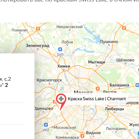
, с.2
ы"
2