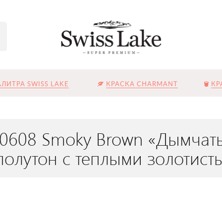
ЛИТРА SWISS LAKE
КРАСКА CHARMANT
КР
SL-0608 Smoky Brown «Дымч
олутон с теплыми золотист