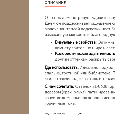
ОПИСАНИЕ
Оттенок демонстрирует удивительну
Днем он поддерживает ощущение све
включении теплой подсветки цвет S
изысканную мягкость и благородную
Визуальные свойства:
Оптимизи
комнату зрительно шире и свет
Колористическая адаптивность
другим оттенкам раскрыть сво
Где использовать:
Идеально подходи
спальне, гостиной или библиотеке.
стиле транзишнл, эко-стиль и теплая
С чем сочетать:
Оттенок SL-0608 гар
деревом (орех, ольха), патинирован
качестве компаньонов хорошо испол
горчичные тона.