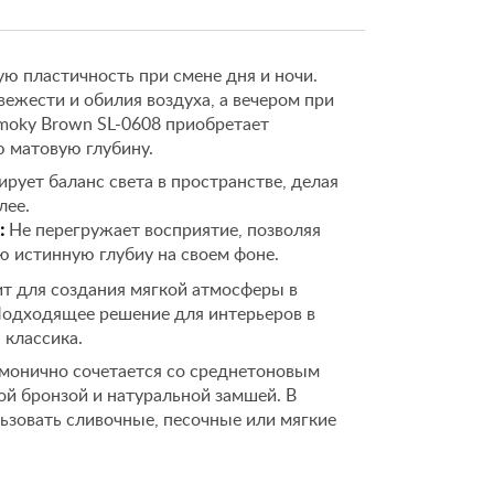
ю пластичность при смене дня и ночи.
жести и обилия воздуха, а вечером при
moky Brown SL-0608 приобретает
 матовую глубину.
рует баланс света в пространстве, делая
лее.
:
Не перегружает восприятие, позволяя
ю истинную глубиу на своем фоне.
т для создания мягкой атмосферы в
 Подходящее решение для интерьеров в
 классика.
монично сочетается со среднетоновым
ной бронзой и натуральной замшей. В
ьзовать сливочные, песочные или мягкие