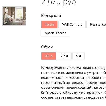
2 670 руб
Вид краски
Tactile
Wall Comfort
Resistance
Special Faсade
Объём
0.9 л
2.7 л
9 л
Колеруемая глубокоматовая краска 
потолках в помещениях с умеренной
возможность колеровки в любой цвет
гармоничный интерьер. Продукт про
обеспечивает превосходный матовый
(2-й класс стойкости к истиранию). 
соответствует высоким стандартам 