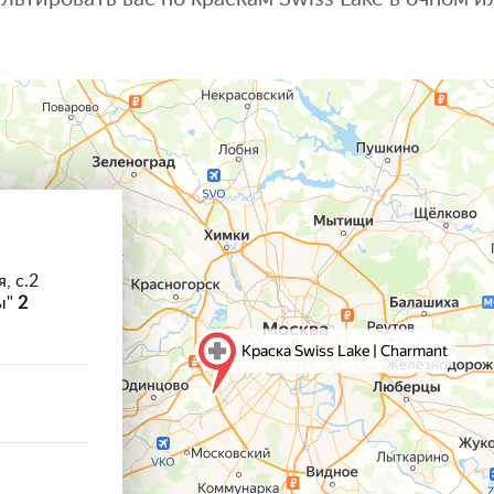
, с.2
ы"
2