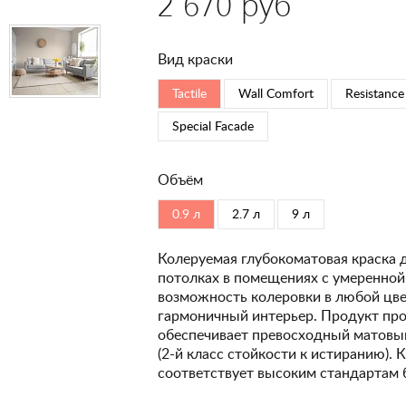
2 670 руб
Вид краски
Tactile
Wall Comfort
Resistance
Special Faсade
Объём
0.9 л
2.7 л
9 л
Колеруемая глубокоматовая краска 
потолках в помещениях с умеренной
возможность колеровки в любой цвет
гармоничный интерьер. Продукт про
обеспечивает превосходный матовый
(2-й класс стойкости к истиранию). 
соответствует высоким стандартам 