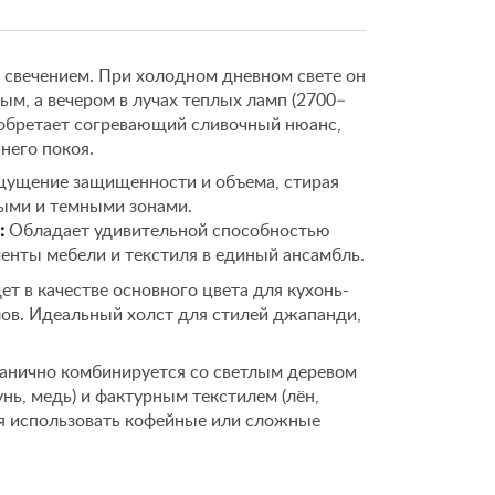
 свечением. При холодном дневном свете он
ым, а вечером в лучах теплых ламп (2700–
иобретает согревающий сливочный нюанс,
его покоя.
ущение защищенности и объема, стирая
ыми и темными зонами.
:
Обладает удивительной способностью
енты мебели и текстиля в единый ансамбль.
т в качестве основного цвета для кухонь-
лов. Идеальный холст для стилей джапанди,
анично комбинируется со светлым деревом
унь, медь) и фактурным текстилем (лён,
ся использовать кофейные или сложные