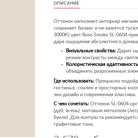
ОПИСАНИЕ
Оттенок наполняет интерьер мягким
сохраняет баланс и не кажется тускл
3000K) цвет Rose Smoke SL-0604 пр
даря ощущение абсолютного домашн
Визуальные свойства:
Дарит ощ
резкие контрасты между светл
Колористическая адаптивность
объединять разрозненные элем
Где использовать:
Прекрасно подойде
гостиных, спален и просторных хол
эко-дизайн и современная классика.
С чем сочетать:
Оттенок SL-0604 орг
(дуб, ясень), матовым металлом (лат
букле). Для контраста рекомендует
графитовые тона.