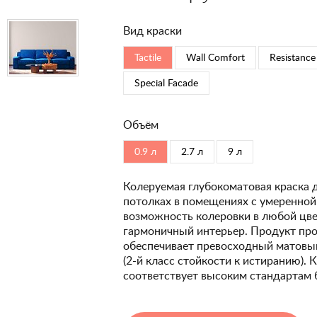
Вид краски
Tactile
Wall Comfort
Resistance
Special Faсade
Объём
0.9 л
2.7 л
9 л
Колеруемая глубокоматовая краска 
потолках в помещениях с умеренной
возможность колеровки в любой цвет
гармоничный интерьер. Продукт про
обеспечивает превосходный матовый
(2-й класс стойкости к истиранию). 
соответствует высоким стандартам 