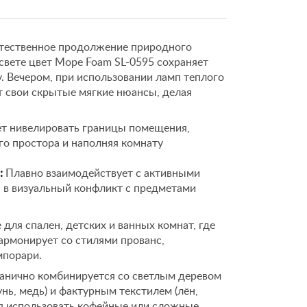
естественное продолжение природного
вете цвет Море Foam SL-0595 сохраняет
. Вечером, при использовании ламп теплого
т свои скрытые мягкие нюансы, делая
т нивелировать границы помещения,
о простора и наполняя комнату
:
Плавно взаимодействует с активными
я в визуальный конфликт с предметами
для спален, детских и ванных комнат, где
армонирует со стилями прованс,
мпорари.
анично комбинируется со светлым деревом
унь, медь) и фактурным текстилем (лён,
ся использовать кофейные или сложные