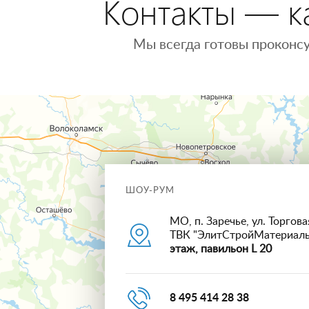
Контакты — ка
Мы всегда готовы проконсу
ШОУ-РУМ
МО, п. Заречье, ул. Торговая
ТВК "ЭлитСтройМатериал
этаж, павильон L 20
8 495 414 28 38