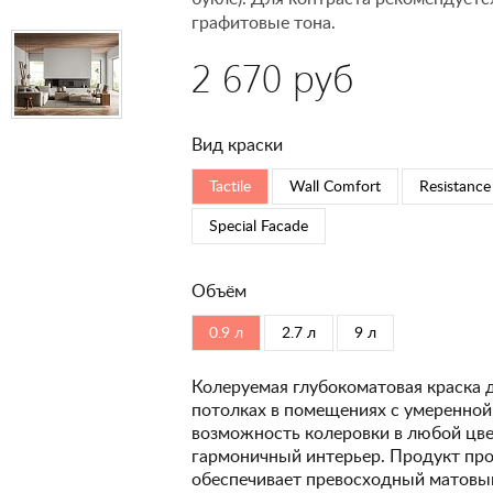
графитовые тона.
2 670 руб
Вид краски
Tactile
Wall Comfort
Resistance
Special Faсade
Объём
0.9 л
2.7 л
9 л
Колеруемая глубокоматовая краска 
потолках в помещениях с умеренной
возможность колеровки в любой цвет
гармоничный интерьер. Продукт про
обеспечивает превосходный матовый