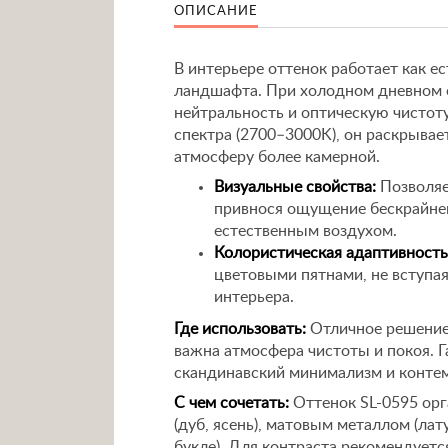
ОПИСАНИЕ
В интерьере оттенок работает как 
ландшафта. При холодном дневном с
нейтральность и оптическую чистоту
спектра (2700–3000K), он раскрывае
атмосферу более камерной.
Визуальные свойства:
Позволяе
привнося ощущение бескрайнег
естественным воздухом.
Колористическая адаптивность
цветовыми пятнами, не вступа
интерьера.
Где использовать:
Отличное решение 
важна атмосфера чистоты и покоя. Г
скандинавский минимализм и конте
С чем сочетать:
Оттенок SL-0595 орг
(дуб, ясень), матовым металлом (лат
букле). Для контраста рекомендует