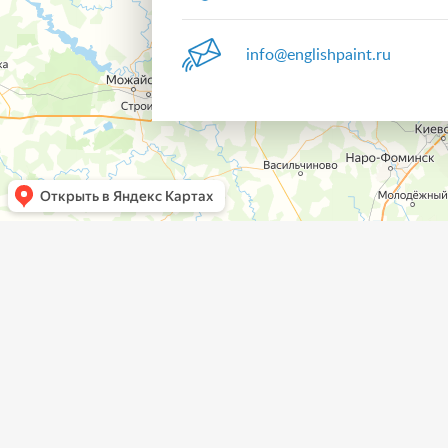
info@englishpaint.ru