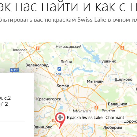
к нас найти и как с 
льтировать вас по краскам Swiss Lake в очном
, с.2
ы"
2