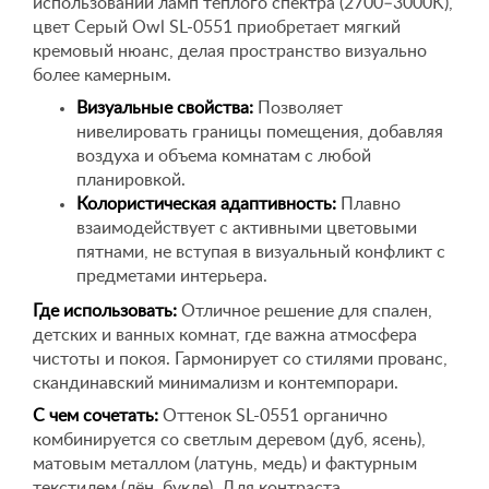
использовании ламп теплого спектра (2700–3000K),
цвет Серый Owl SL-0551 приобретает мягкий
кремовый нюанс, делая пространство визуально
более камерным.
Визуальные свойства:
Позволяет
нивелировать границы помещения, добавляя
воздуха и объема комнатам с любой
планировкой.
Колористическая адаптивность:
Плавно
взаимодействует с активными цветовыми
пятнами, не вступая в визуальный конфликт с
предметами интерьера.
Где использовать:
Отличное решение для спален,
детских и ванных комнат, где важна атмосфера
чистоты и покоя. Гармонирует со стилями прованс,
скандинавский минимализм и контемпорари.
С чем сочетать:
Оттенок SL-0551 органично
комбинируется со светлым деревом (дуб, ясень),
матовым металлом (латунь, медь) и фактурным
текстилем (лён, букле). Для контраста