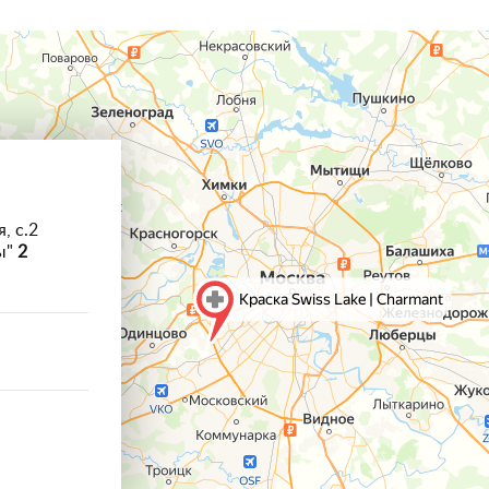
, с.2
ы"
2