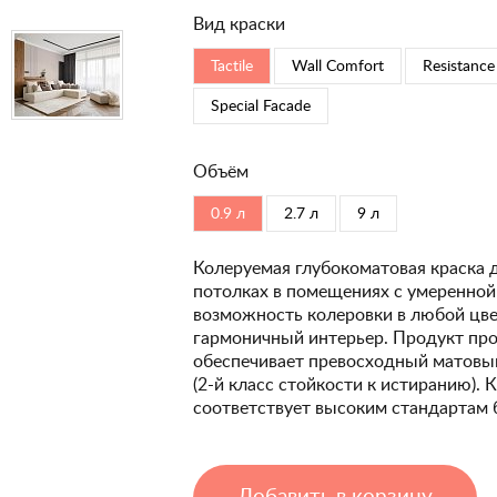
Вид краски
Tactile
Wall Comfort
Resistance
Special Faсade
Объём
0.9 л
2.7 л
9 л
Колеруемая глубокоматовая краска 
потолках в помещениях с умеренной
возможность колеровки в любой цвет
гармоничный интерьер. Продукт про
обеспечивает превосходный матовый
(2-й класс стойкости к истиранию). 
соответствует высоким стандартам 