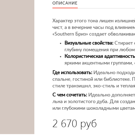
ОПИСАНИЕ
Характер этого тона лишен излишне
чист, а в вечерние часы под влияние
«Southern Бриз» создает обволаки
Визуальные свойства:
Стирает 
глубину помещения при любом 
Колористическая адаптивность
яркими акцентными группами, 
Где использовать:
Идеально подходи
спальне, гостиной или библиотеке.
стиле транзишнл, эко-стиль и теплая
С чем сочетать:
Идеально дополняетс
льна и золотистого дуба. Для созда
или глубокими шоколадными цветам
2 670 руб