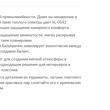
й прямолинейности. Днем он ненавязчив и
м ламп теплого спектра цвет SL-0542
вающее ощущение камерного комфорта.
ощущение замкнутости, мягко раскрывая
типе планировки.
:
Безупречно нивелирует разногласия между
создавая баланс.
т для создания мягкой атмосферы в
 Подходящее решение для интерьеров в
 классика.
я деталями из терракоты, латуни, плотного
ния красивых пар сочетайте его с кремовыми
и.