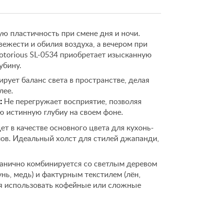
ю пластичность при смене дня и ночи.
жести и обилия воздуха, а вечером при
otorious SL-0534 приобретает изысканную
убину.
рует баланс света в пространстве, делая
лее.
:
Не перегружает восприятие, позволяя
ю истинную глубиу на своем фоне.
т в качестве основного цвета для кухонь-
лов. Идеальный холст для стилей джапанди,
анично комбинируется со светлым деревом
унь, медь) и фактурным текстилем (лён,
ся использовать кофейные или сложные