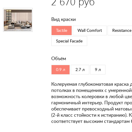
2 670 руб
Вид краски
Tactile
Wall Comfort
Resistance
Special Faсade
Объём
0.9 л
2.7 л
9 л
Колеруемая глубокоматовая краска 
потолках в помещениях с умеренной
возможность колеровки в любой цвет
гармоничный интерьер. Продукт про
обеспечивает превосходный матовый
(2-й класс стойкости к истиранию). 
соответствует высоким стандартам 