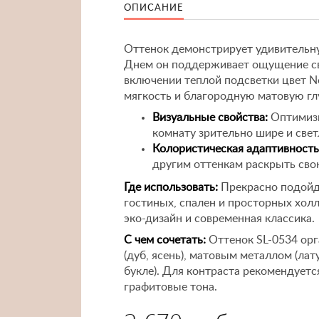
ОПИСАНИЕ
Оттенок демонстрирует удивительну
Днем он поддерживает ощущение све
включении теплой подсветки цвет N
мягкость и благородную матовую гл
Визуальные свойства:
Оптимизи
комнату зрительно шире и свет
Колористическая адаптивность
другим оттенкам раскрыть сво
Где использовать:
Прекрасно подойде
гостиных, спален и просторных хол
эко-дизайн и современная классика.
С чем сочетать:
Оттенок SL-0534 орг
(дуб, ясень), матовым металлом (лат
букле). Для контраста рекомендует
графитовые тона.