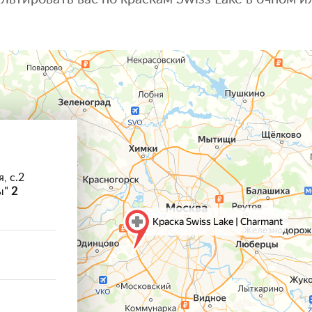
, с.2
ы"
2