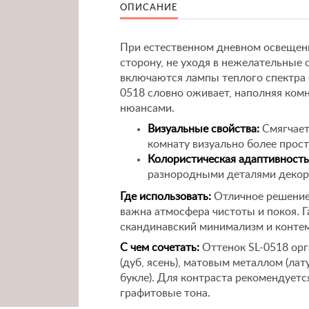
ОПИСАНИЕ
При естественном дневном освещен
сторону, не уходя в нежелательные с
включаются лампы теплого спектра (
0518 словно оживает, наполняя ко
нюансами.
Визуальные свойства:
Смягчает
комнату визуально более прост
Колористическая адаптивность
разнородными деталями декора
Где использовать:
Отличное решение 
важна атмосфера чистоты и покоя. Г
скандинавский минимализм и конте
С чем сочетать:
Оттенок SL-0518 орг
(дуб, ясень), матовым металлом (лат
букле). Для контраста рекомендует
графитовые тона.