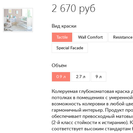
2 670 руб
Вид краски
Tactile
Wall Comfort
Resistance
Special Faсade
Объём
0.9 л
2.7 л
9 л
Колеруемая глубокоматовая краска 
потолках в помещениях с умеренной
возможность колеровки в любой цвет
гармоничный интерьер. Продукт про
обеспечивает превосходный матовый
(2-й класс стойкости к истиранию). 
соответствует высоким стандартам 