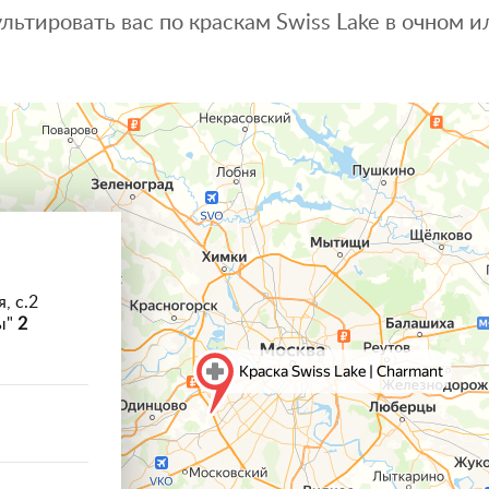
льтировать вас по краскам Swiss Lake в очном
, с.2
ы"
2