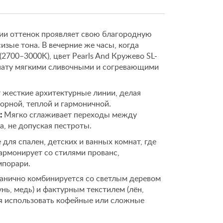
ии оттенок проявляет свою благородную
изые тона. В вечерние же часы, когда
2700–3000K), цвет Pearls And Кружево SL-
мнату мягкими сливочными и согревающими
 жесткие архитектурные линии, делая
орной, теплой и гармоничной.
:
Мягко сглаживает переходы между
, не допуская пестроты.
для спален, детских и ванных комнат, где
армонирует со стилями прованс,
мпорари.
анично комбинируется со светлым деревом
унь, медь) и фактурным текстилем (лён,
ся использовать кофейные или сложные