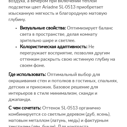
воздуха, а вечером при включении теплой
подсветки цвет Ariadne SL-0513 приобретает
изысканную мягкость и благородную матовую
глубину.
Визуальные свойства:
Оптимизирует баланс
света в пространстве, делая комнату
зрительно шире и светлее.
Колористическая адаптивность:
Не
перегружает восприятие, позволяя другим
оттенкам раскрыть свою истинную глубиу на
своем фоне.
Где использовать:
Оптимальный выбор для
окрашивания стен и потолков в гостиных, спальнях,
детских и прихожих. Базовое решение для
интерьеров в стиле минимализм, сканди и
джапанди.
С чем сочетать:
Оттенок SL-0513 органично
комбинируется со светлым деревом (дуб, ясень),
матовым металлом (латунь, медь) и фактурным
текстилем (лён, букле). Для контраста