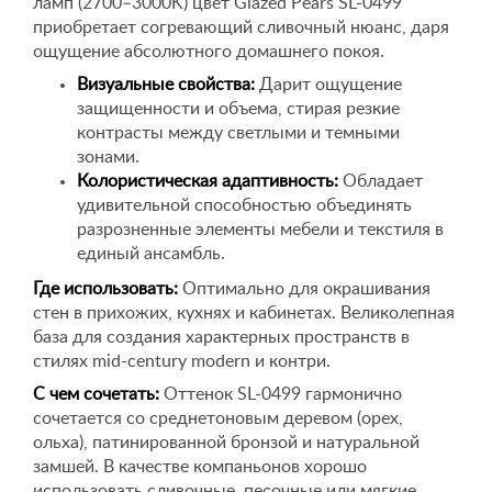
ламп (2700–3000K) цвет Glazed Pears SL-0499
приобретает согревающий сливочный нюанс, даря
ощущение абсолютного домашнего покоя.
Визуальные свойства:
Дарит ощущение
защищенности и объема, стирая резкие
контрасты между светлыми и темными
зонами.
Колористическая адаптивность:
Обладает
удивительной способностью объединять
разрозненные элементы мебели и текстиля в
единый ансамбль.
Где использовать:
Оптимально для окрашивания
стен в прихожих, кухнях и кабинетах. Великолепная
база для создания характерных пространств в
стилях mid-century modern и контри.
С чем сочетать:
Оттенок SL-0499 гармонично
сочетается со среднетоновым деревом (орех,
ольха), патинированной бронзой и натуральной
замшей. В качестве компаньонов хорошо
использовать сливочные, песочные или мягкие