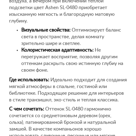
воздуха, а вечером при включении теплой
подсветки цвет Ashen SL-0480 приобретает
изысканную мягкость и благородную матовую
глубину.
Визуальные свойства:
Оптимизирует баланс
света в пространстве, делая комнату
зрительно шире и светлее.
Колористическая адаптивность:
Не
перегружает восприятие, позволяя другим
оттенкам раскрыть свою истинную глубиу на
своем фоне.
Где использовать:
Идеально подходит для создания
мягкой атмосферы в спальне, гостиной или
библиотеке. Подходящее решение для интерьеров
в стиле транзишнл, эко-стиль и теплая классика.
С чем сочетать:
Оттенок SL-0480 гармонично
сочетается со среднетоновым деревом (орех,
ольха), патинированной бронзой и натуральной
замшей. В качестве компаньонов хорошо
использовать сливочные, песочные или мягкие